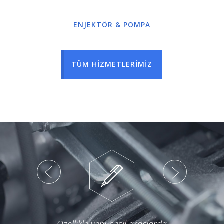
ENJEKTÖR & POMPA
TÜM HİZMETLERİMİZ
Özellikle yeni nesil araçlarda