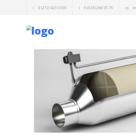
0 (212) 423 0103
0 (533) 266 55 75
i