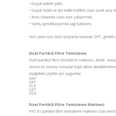
• Düşük kaliteli yakıt,
•
Düşük hızda ve dur-kalklı trafikte uzun süreli araç k
•
Aracı rölantide uzun süre çalıştırmak,
•
Yanlış spesifikasyonda yağ kullanımı.
Yeni çıkan tüm dizel araçlarda bulunan DPF, gerekli
Dizel Partikül Filtre Temizleme
Dizel partikül filtre temizleme makinesi, Binek araçla
öncesi ve sonrası sonuçlar kayıt altına alınabilmekted
Aşağıdaki çeşitler için uygundur;
DPF
GPF
SCR
CAT
DOC
Dizel Partikül Filtre Temizleme Makinesi
PFC-01 partikül filtre temizleme makinesi özel temi