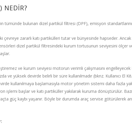
) NEDİR?
n tümünde bulunan dizel partikül filtresi (DPF), emisyon standartlarını k
i çevreye zararlı katı partikülleri tutar ve bünyesinde hapseder. Ancak 
nsörleri dizel partikül filtresindeki kurum tortusunun seviyesini ölçer ve
aşlar.
eştiremez ve kurum seviyesi motorun verimli çalışmasını engelleyecek
ızda ve yüksek devirde belirli bir süre kullanılmadır (bknz. Kullanıcı El K
virde kullanılmaya başlamasıyla motor yönetim sistemi daha fazla yakıt 
yon işlemi başlar ve katı partiküller yakılarak kuruma dönüştürülür. Baz
a güç kaybı yaşanır. Böyle bir durumda araç servise götürülerek arıza
: