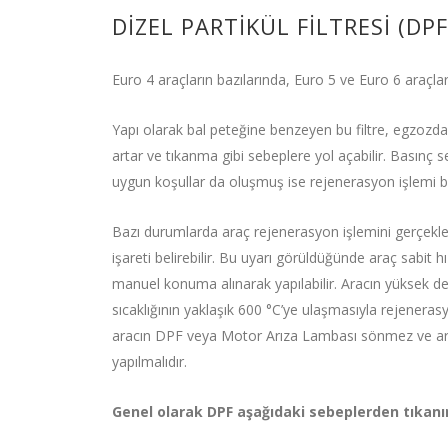
DİZEL PARTİKÜL FİLTRESİ (DPF
Euro 4 araçların bazılarında, Euro 5 ve Euro 6 araçları
Yapı olarak bal peteğine benzeyen bu filtre, egzozdak
artar ve tıkanma gibi sebeplere yol açabilir. Basınç se
uygun koşullar da oluşmuş ise rejenerasyon işlemi b
Bazı durumlarda araç rejenerasyon işlemini gerçekl
işareti belirebilir. Bu uyarı görüldüğünde araç sabit h
manuel konuma alınarak yapılabilir. Aracın yüksek de
sıcaklığının yaklaşık 600 °C’ye ulaşmasıyla rejeneras
aracın DPF veya Motor Arıza Lambası sönmez ve araçt
yapılmalıdır.
Genel olarak DPF aşağıdaki sebeplerden tıkanır